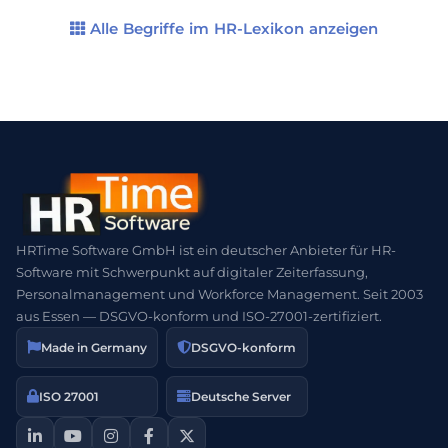
reibungslos und schnell erfolgen. Eine gut
strukturierte Ablauforganisation ist somit ein
Alle Begriffe im HR-Lexikon anzeigen
entscheidender Faktor […]
HRTime Software GmbH ist ein deutscher Anbieter für HR-
Software mit Schwerpunkt auf digitaler Zeiterfassung,
Personalmanagement und Workforce Management. Seit 2003
aus Essen — DSGVO-konform und ISO-27001-zertifiziert.
Made in Germany
DSGVO-konform
ISO 27001
Deutsche Server