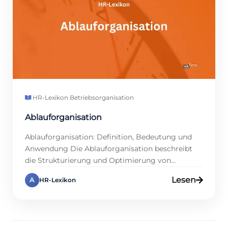
HR-Lexikon
·
Betriebsorganisation
Ablauforganisation
Ablauforganisation: Definition, Bedeutung und
Anwendung Die Ablauforganisation beschreibt
die Strukturierung und Optimierung von
Arbeitsabläufen in Unternehmen. Ziel ist es, eine
Lesen
A
HR-Lexikon
reibungslose Durchführung von Prozessen
sicherzustellen. Das Ziel besteht darin, die
Ressourcen optimal zu nutzen und die
Arbeitsabläufe so zu gestalten, dass sie