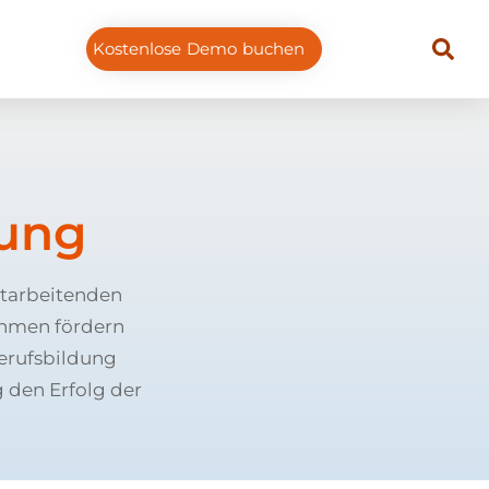
Kostenlose Demo buchen
dung
itarbeitenden
ehmen fördern
erufsbildung
g den Erfolg der