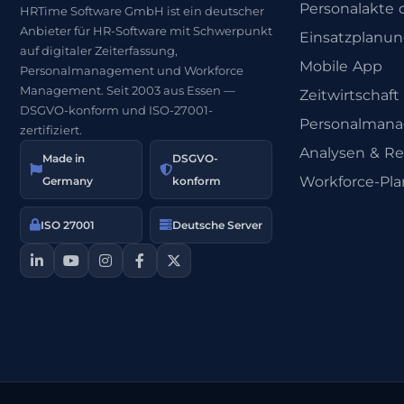
Personalakte d
HRTime Software GmbH ist ein deutscher
Anbieter für HR-Software mit Schwerpunkt
Einsatzplanu
auf digitaler Zeiterfassung,
Mobile App
Personalmanagement und Workforce
Management. Seit 2003 aus Essen —
Zeitwirtschaft
DSGVO-konform und ISO-27001-
Personalman
zertifiziert.
Analysen & Re
Made in
DSGVO-
Workforce-Pl
Germany
konform
ISO 27001
Deutsche Server