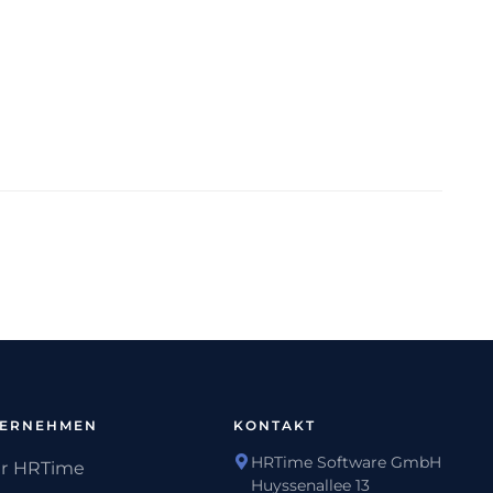
TERNEHMEN
KONTAKT
HRTime Software GmbH
r HRTime
Huyssenallee 13