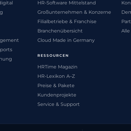
igital
HR-Software Mittelstand
Kon
ng
Großunternehmen & Konzerne
Dem
Filialbetriebe & Franchise
Par
Branchenübersicht
All
agement
Cloud Made in Germany
ports
RESSOURCEN
anung
HRTime Magazin
HR-Lexikon A–Z
Preise & Pakete
Kundenprojekte
Service & Support