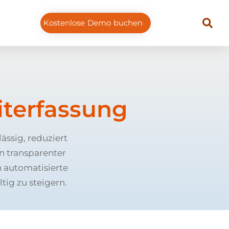
Kostenlose Demo buchen
iterfassung
ässig, reduziert
n transparenter
 automatisierte
tig zu steigern.