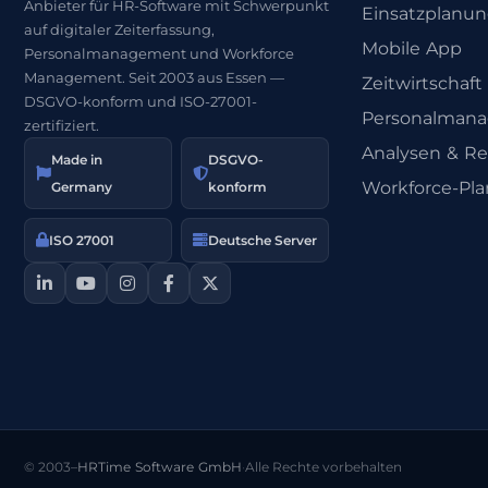
Anbieter für HR-Software mit Schwerpunkt
Einsatzplanu
auf digitaler Zeiterfassung,
Mobile App
Personalmanagement und Workforce
Management. Seit 2003 aus Essen —
Zeitwirtschaft
DSGVO-konform und ISO-27001-
Personalman
zertifiziert.
Analysen & Re
Made in
DSGVO-
Workforce-Pl
Germany
konform
ISO 27001
Deutsche Server
© 2003–
HRTime Software GmbH
·
Alle Rechte vorbehalten