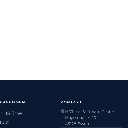
TERNEHMEN
KONTAKT
HRTime Software GmbH
r HRTime
Huyssenallee 13
takt
45128 Essen