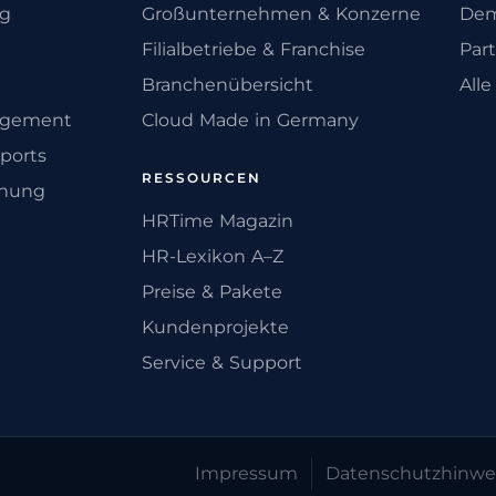
ng
Großunternehmen & Konzerne
Dem
Filialbetriebe & Franchise
Par
Branchenübersicht
All
agement
Cloud Made in Germany
ports
RESSOURCEN
anung
HRTime Magazin
HR-Lexikon A–Z
Preise & Pakete
Kundenprojekte
Service & Support
Impressum
Datenschutz­hinwe