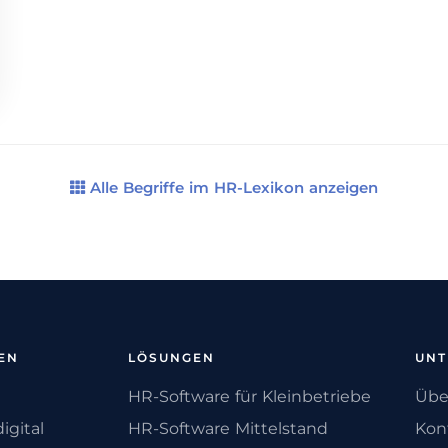
Alle Begriffe im HR-Lexikon anzeigen
EN
LÖSUNGEN
UN
HR-Software für Kleinbetriebe
Übe
igital
HR-Software Mittelstand
Kon