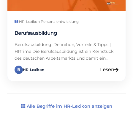
HR-Lexikon
·
Personalentwicklung
Berufsausbildung
Berufsausbildung: Definition, Vorteile & Tipps |
HRTime Die Berufsausbildung ist ein Kernstück
des deutschen Arbeitsmarkts und damit ein
Hebel für planbare Nachwuchssicherung. Sie
Lesen
B
HR-Lexikon
verbindet Betrieb und Berufsschule, sodass
Wissen unmittelbar in der Praxis ankommt. HR
profitiert, denn das Modell schont die Kasse,
steigert Bindung und fördert Kultur. Während
große Unternehmen standardisieren, nutzen
Mittelständler flexible Wege, […]
Alle Begriffe im HR-Lexikon anzeigen