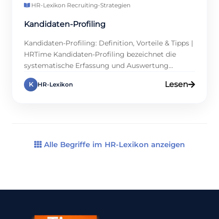
HR-Lexikon
·
Recruiting-Strategien
Kandidaten-Profiling
Kandidaten-Profiling: Definition, Vorteile & Tipps |
HRTime Kandidaten-Profiling bezeichnet die
systematische Erfassung und Auswertung
relevanter Bewerberdaten im Recruiting-Prozess.
Lesen
K
HR-Lexikon
Ziel ist, Qualifikationen, Erfahrungen und Soft
Skills mit den Anforderungen einer Position
abzugleichen. Unternehmen profitieren davon
gleich doppelt: zum einen durch bessere
Besetzungsentscheidungen, zum anderen, weil
Fehlbesetzungen langfristig Kosten sparen. Doch
Alle Begriffe im HR-Lexikon anzeigen
Profiling endet nicht beim Abgleich von […]