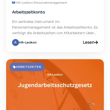
HR-Lexikon
·
Personalmanagement
Arbeitszeitkonto
Ein zentrales Instrument im
Personalmanagement ist das Arbeitszeitkonto. Es
verfolgt die Arbeitszeiten von Mitarbeitern über
einen bestimmten Zeitraum. Außerdem
Lesen
A
HR-Lexikon
ermöglicht es eine flexible Arbeitszeitgestaltung,
die sich an individuelle Bedürfnisse anpasst. Es
eignet sich besonders für Unternehmen mit
variablen Schichten, wie im Einzelhandel oder in
der Produktion. Auf www.hrtime.de findest du alle
ARBEITSZEITEN
Infos dazu. Denn wir […]