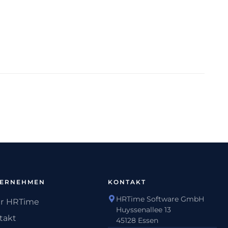
TERNEHMEN
KONTAKT
HRTime Software GmbH
r HRTime
Huyssenallee 13
takt
45128 Essen