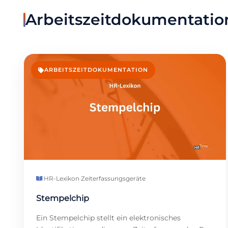
Arbeitszeitdokumentatio
ARBEITSZEITDOKUMENTATION
HR-Lexikon
·
Zeiterfassungsgeräte
Stempelchip
Ein Stempelchip stellt ein elektronisches