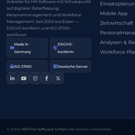
Anbieter für HR-Software mit Schwerpunkt
Einsatzplanu
auf digitaler Zeiterfassung,
Mobile App
Personalmanagement und Workforce
Management. Seit 2003 aus Essen —
Zeitwirtschaft
DSGVO-konform und ISO-27001-
Personalman
zertifiziert.
Analysen & Re
Made in
DSGVO-
Workforce-Pl
Germany
konform
ISO 27001
Deutsche Server
© 2003–
HRTime Software GmbH
·
Alle Rechte vorbehalten