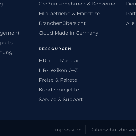
ng
Großunternehmen & Konzerne
Dem
Filialbetriebe & Franchise
Par
Branchenübersicht
All
agement
Cloud Made in Germany
ports
RESSOURCEN
anung
HRTime Magazin
HR-Lexikon A–Z
Preise & Pakete
Kundenprojekte
Service & Support
Impressum
Datenschutz­hinwe