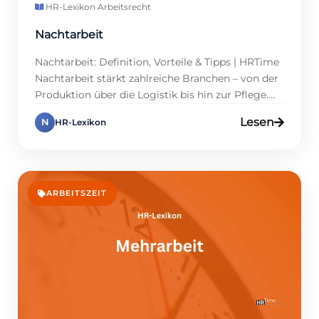
HR-Lexikon
·
Arbeitsrecht
Nachtarbeit
Nachtarbeit: Definition, Vorteile & Tipps | HRTime
Nachtarbeit stärkt zahlreiche Branchen – von der
Produktion über die Logistik bis hin zur Pflege.
Unternehmen können dadurch einen
Lesen
N
HR-Lexikon
durchgehenden Betrieb sicherstellen, während
Mitarbeitende von attraktiven Zuschlägen
profitieren. Doch wie lässt sich Nachtarbeit
gestalten, damit alle Beteiligten davon
profitieren? Dieser Lexikon-Eintrag gibt HR-Profis
ARBEITSZEIT
und Führungskräften alle wichtigen
Informationen […]