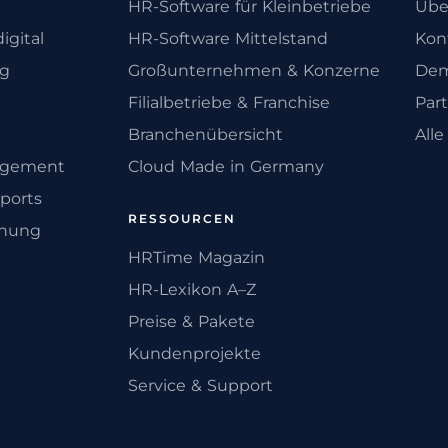
HR-Software für Kleinbetriebe
Übe
igital
HR-Software Mittelstand
Kon
ng
Großunternehmen & Konzerne
Dem
Filialbetriebe & Franchise
Par
Branchenübersicht
All
agement
Cloud Made in Germany
ports
RESSOURCEN
anung
HRTime Magazin
HR-Lexikon A–Z
Preise & Pakete
Kundenprojekte
Service & Support