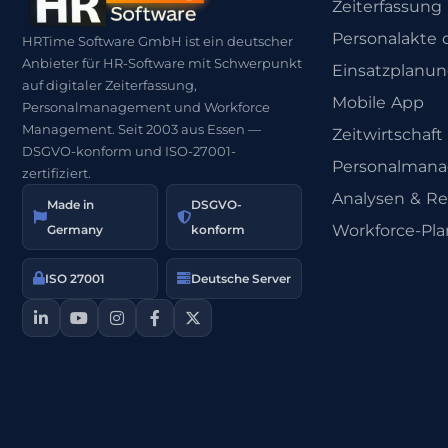
Zeiterfassung
Personalakte d
HRTime Software GmbH ist ein deutscher
Anbieter für HR-Software mit Schwerpunkt
Einsatzplanu
auf digitaler Zeiterfassung,
Mobile App
Personalmanagement und Workforce
Management. Seit 2003 aus Essen —
Zeitwirtschaft
DSGVO-konform und ISO-27001-
Personalman
zertifiziert.
Analysen & Re
Made in
DSGVO-
Workforce-Pl
Germany
konform
ISO 27001
Deutsche Server