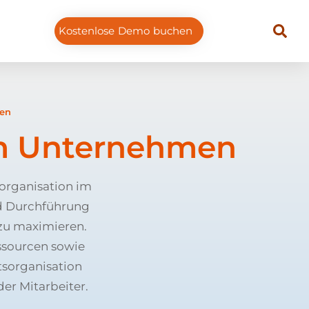
Kostenlose Demo buchen
men
im Unternehmen
organisation im
d Durchführung
 zu maximieren.
ssourcen sowie
tsorganisation
er Mitarbeiter.