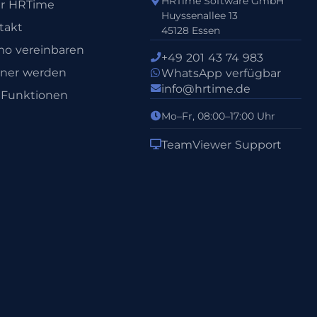
HRTime Software GmbH
r HRTime
Huyssenallee 13
takt
45128 Essen
o vereinbaren
+49 201 43 74 983
tner werden
WhatsApp verfügbar
info@hrtime.de
e Funktionen
Mo–Fr, 08:00–17:00 Uhr
TeamViewer Support