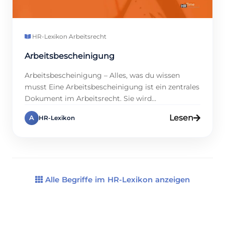
HR-Lexikon
·
Arbeitsrecht
Arbeitsbescheinigung
Arbeitsbescheinigung – Alles, was du wissen
musst Eine Arbeitsbescheinigung ist ein zentrales
Dokument im Arbeitsrecht. Sie wird
Arbeitnehmern nach dem Ende ihres Jobs
Lesen
A
HR-Lexikon
ausgestellt. Außerdem zeigt sie die Dauer und Art
der Beschäftigung. Sie ist wichtig für rechtliche
Zwecke, zum Beispiel für Arbeitslosengeld oder
Rentenansprüche. Auf www.hrtime.de findest du
alle Infos dazu. Denn wir bieten […]
Alle Begriffe im HR-Lexikon anzeigen