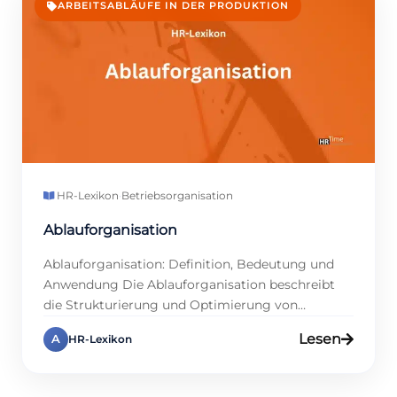
ARBEITSABLÄUFE IN DER PRODUKTION
HR-Lexikon
·
Betriebsorganisation
Ablauforganisation
Ablauforganisation: Definition, Bedeutung und
Anwendung Die Ablauforganisation beschreibt
die Strukturierung und Optimierung von
Arbeitsabläufen in Unternehmen. Ziel ist es, eine
Lesen
A
HR-Lexikon
reibungslose Durchführung von Prozessen
sicherzustellen. Das Ziel besteht darin, die
Ressourcen optimal zu nutzen und die