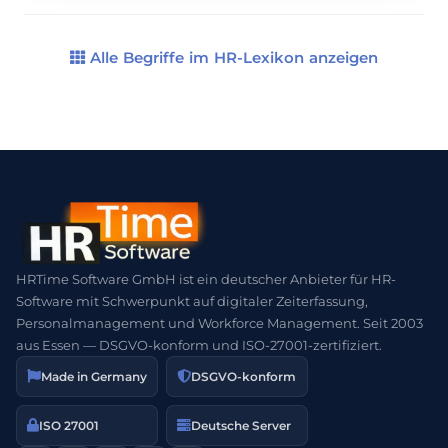
Arbeitsabläufe so zu gestalten, dass sie
reibungslos und schnell erfolgen. Eine gut
strukturierte Ablauforganisation ist somit ein
Alle Begriffe im HR-Lexikon anzeigen
entscheidender Faktor […]
HRTime Software GmbH ist ein deutscher Anbieter für HR-
Software mit Schwerpunkt auf digitaler Zeiterfassung,
Personalmanagement und Workforce Management. Seit 2003
aus Essen — DSGVO-konform und ISO-27001-zertifiziert.
Made in Germany
DSGVO-konform
ISO 27001
Deutsche Server