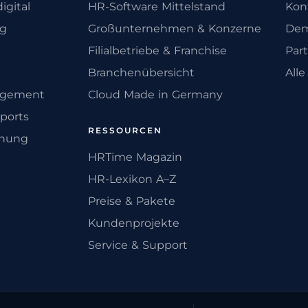
igital
HR-Software Mittelstand
Kon
ng
Großunternehmen & Konzerne
Dem
Filialbetriebe & Franchise
Par
Branchenübersicht
All
agement
Cloud Made in Germany
ports
RESSOURCEN
anung
HRTime Magazin
HR-Lexikon A–Z
Preise & Pakete
Kundenprojekte
Service & Support