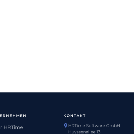
TERNEHMEN
KONTAKT
HRTime Software GmbH
r HRTime
Huyssenallee 13