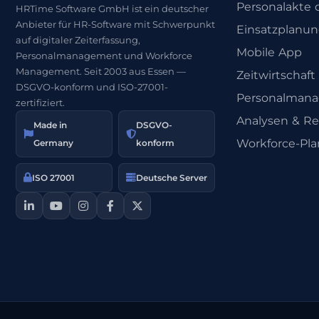
Personalakte d
HRTime Software GmbH ist ein deutscher
Anbieter für HR-Software mit Schwerpunkt
Einsatzplanu
auf digitaler Zeiterfassung,
Mobile App
Personalmanagement und Workforce
Management. Seit 2003 aus Essen —
Zeitwirtschaft
DSGVO-konform und ISO-27001-
Personalman
zertifiziert.
Analysen & Re
Made in
DSGVO-
Workforce-Pl
Germany
konform
ISO 27001
Deutsche Server