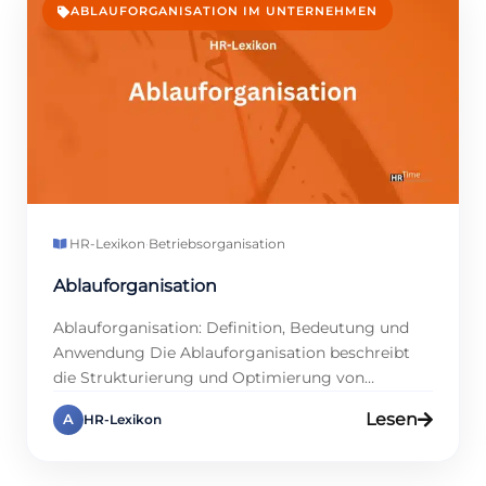
ABLAUFORGANISATION IM UNTERNEHMEN
HR-Lexikon
·
Betriebsorganisation
Ablauforganisation
Ablauforganisation: Definition, Bedeutung und
Anwendung Die Ablauforganisation beschreibt
die Strukturierung und Optimierung von
Arbeitsabläufen in Unternehmen. Ziel ist es, eine
Lesen
A
HR-Lexikon
reibungslose Durchführung von Prozessen
sicherzustellen. Das Ziel besteht darin, die
Ressourcen optimal zu nutzen und die