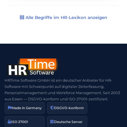
Arbeitsabläufe so zu gestalten, dass sie
reibungslos und schnell erfolgen. Eine gut
strukturierte Ablauforganisation ist somit ein
Alle Begriffe im HR-Lexikon anzeigen
entscheidender Faktor […]
HRTime Software GmbH ist ein deutscher Anbieter für HR-
Software mit Schwerpunkt auf digitaler Zeiterfassung,
Personalmanagement und Workforce Management. Seit 2003
aus Essen — DSGVO-konform und ISO-27001-zertifiziert.
Made in Germany
DSGVO-konform
ISO 27001
Deutsche Server