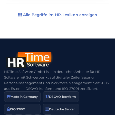
einhergehen. Abfindungen werden in der Regel
im Rahmen von Verhandlungen zwischen […]
Alle Begriffe im HR-Lexikon anzeigen
HRTime Software GmbH ist ein deutscher Anbieter für HR-
Software mit Schwerpunkt auf digitaler Zeiterfassung,
Personalmanagement und Workforce Management. Seit 2003
aus Essen — DSGVO-konform und ISO-27001-zertifiziert.
Made in Germany
DSGVO-konform
ISO 27001
Deutsche Server