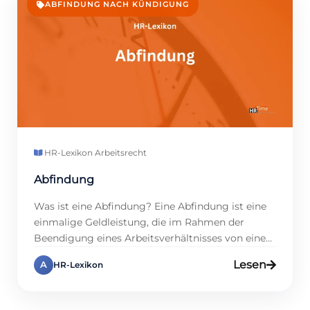
ABFINDUNG NACH KÜNDIGUNG
HR-Lexikon
·
Arbeitsrecht
Abfindung
Was ist eine Abfindung? Eine Abfindung ist eine
einmalige Geldleistung, die im Rahmen der
Beendigung eines Arbeitsverhältnisses von einem
Arbeitgeber an einen Arbeitnehmer erbracht wird.
Lesen
A
HR-Lexikon
Sie dient als Ausgleich für den Verlust des
Arbeitsplatzes und mögliche finanzielle Nachteile,
die mit der Beendigung des Arbeitsverhältnisses