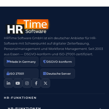
HRTime Software GmbH ist ein deutscher Anbieter für HR-
Software mit Schwerpunkt auf digitaler Zeiterfassung,
Personalmanagement und Workforce Management. Seit 2003
aus Essen — DSGVO-konform und ISO-27001-zertifiziert.
Made in Germany
DSGVO-konform
ISO 27001
Deutsche Server
HR-FUNKTIONEN
HR-FUNKTIONEN