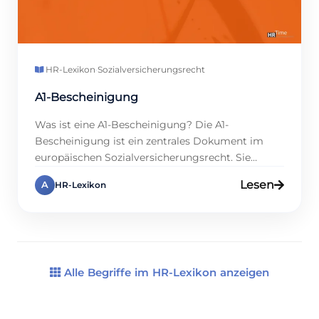
HR-Lexikon
·
Sozialversicherungsrecht
A1-Bescheinigung
Was ist eine A1-Beschei­ni­gung? Die A1-
Bescheinigung ist ein zentrales Dokument im
europäischen Sozialversicherungsrecht. Sie
bestätigt, dass für Arbeitnehmer und
Lesen
A
HR-Lexikon
Selbstständige während einer vorübergehenden
Tätigkeit in einem anderen EU- oder EWR-Land
oder der Schweiz weiterhin die
Sozialversicherungsvorschriften ihres
Heimatlandes gelten. Dies verhindert eine
doppelte Beitragspflicht in mehreren Ländern
Alle Begriffe im HR-Lexikon anzeigen
und erleichtert die grenzüberschreitende
Arbeitsmobilität. Für Unternehmen, die […]