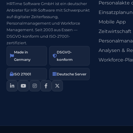
Personalakte d
HRTime Software GmbH ist ein deutscher
Anbieter für HR-Software mit Schwerpunkt
Einsatzplanu
auf digitaler Zeiterfassung,
Mobile App
Personalmanagement und Workforce
Management. Seit 2003 aus Essen —
Zeitwirtschaft
DSGVO-konform und ISO-27001-
Personalman
zertifiziert.
Analysen & Re
Made in
DSGVO-
Workforce-Pl
Germany
konform
ISO 27001
Deutsche Server