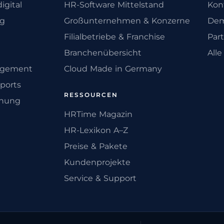
igital
HR-Software Mittelstand
Kon
ng
Großunternehmen & Konzerne
Dem
Filialbetriebe & Franchise
Par
Branchenübersicht
All
agement
Cloud Made in Germany
ports
RESSOURCEN
anung
HRTime Magazin
HR-Lexikon A–Z
Preise & Pakete
Kundenprojekte
Service & Support