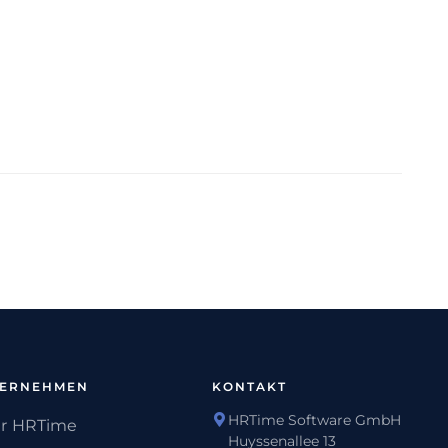
TERNEHMEN
KONTAKT
HRTime Software GmbH
r HRTime
Huyssenallee 13