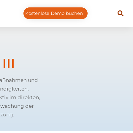
Kostenlose Demo buchen
III
smaßnahmen und
ändigkeiten,
tiv im direkten,
erwachung der
tzung.