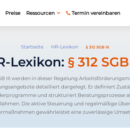
Preise
Ressourcen
Termin vereinbaren
Startseite
HR-Lexikon
›
›
§ 312 SGB III
R-Lexikon:
§ 312 SGB 
GB III werden in dieser Regelung Arbeitsförderung
ngsangebote detailliert dargelegt. Er definiert Zust
derprogramme und strukturiert Beratungsprozesse ak
Rahmen. Die aktive Steuerung und regelmäßige Üb
rmaßnahmen gewährleistet eine zuverlässige Umse