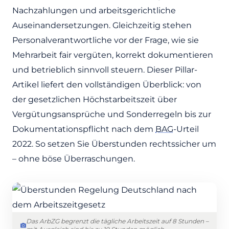
Unternehmen
Nachzahlungen und arbeitsgerichtliche
Digitale Zeiterfassung – Mehrarbeit rechtssicher
11
dokumentieren
Auseinandersetzungen. Gleichzeitig stehen
Häufig gestellte Fragen zur Überstundenregelung in
Personalverantwortliche vor der Frage, wie sie
12
Deutschland
Mehrarbeit fair vergüten, korrekt dokumentieren
und betrieblich sinnvoll steuern. Dieser Pillar-
Artikel liefert den vollständigen Überblick: von
der gesetzlichen Höchstarbeitszeit über
Vergütungsansprüche und Sonderregeln bis zur
Dokumentationspflicht nach dem
BAG
-Urteil
2022. So setzen Sie Überstunden rechtssicher um
– ohne böse Überraschungen.
Das ArbZG begrenzt die tägliche Arbeitszeit auf 8 Stunden –