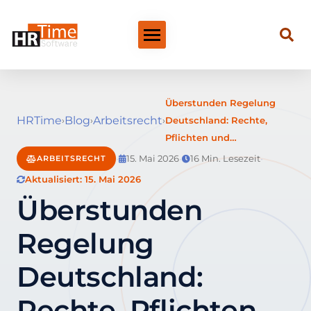
Überstunden Regelung
HRTime
Blog
Arbeitsrecht
›
›
›
Deutschland: Rechte,
Pflichten und…
·
·
·
15. Mai 2026
16 Min. Lesezeit
ARBEITSRECHT
Aktualisiert: 15. Mai 2026
Überstunden
Regelung
Deutschland:
Rechte, Pflichten