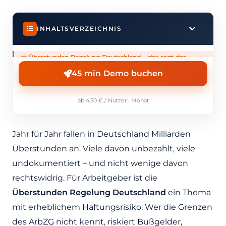
INHALTSVERZEICHNIS
Überstunden Regelung Deutschland – das sagt das
1
Arbeitszeitgesetz
45 min Demo buchen
Überstunden Regelung Deutschland im Arbeitsvertrag
2
verankern
Wann darf der Arbeitgeber Mehrarbeit anordnen?
3
ab 4,50 € / Nutzer · Monat
Vergütung von Überstunden – Zuschläge,
4
Freizeitausgleich oder Verfall
Sonderregeln bei Teilzeit, Minijob und Schwangerschaft
Jahr für Jahr fallen in Deutschland Milliarden
5
Mitbestimmung des Betriebsrats bei Mehrarbeit nach § 87
Überstunden an. Viele davon unbezahlt, viele
6
BetrVG
undokumentiert – und nicht wenige davon
Dokumentationspflicht für Überstunden seit dem BAG-
7
Urteil 2022
rechtswidrig. Für Arbeitgeber ist die
Überstundenabbau und Verfallsfristen richtig steuern
8
Überstunden Regelung Deutschland
ein Thema
Aktuelle BAG-Rechtsprechung zur
9
mit erheblichem Haftungsrisiko: Wer die Grenzen
Überstundenvergütung
des
Typische Fehler bei der Überstundenregelung in
ArbZG
nicht kennt, riskiert Bußgelder,
10