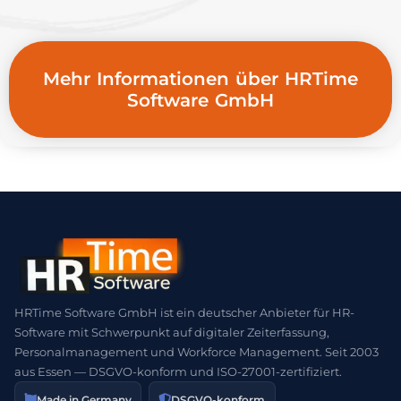
Mehr Informationen über HRTime
Software GmbH
HRTime Software GmbH ist ein deutscher Anbieter für HR-
Software mit Schwerpunkt auf digitaler Zeiterfassung,
Personalmanagement und Workforce Management. Seit 2003
aus Essen — DSGVO-konform und ISO-27001-zertifiziert.
Made in Germany
DSGVO-konform