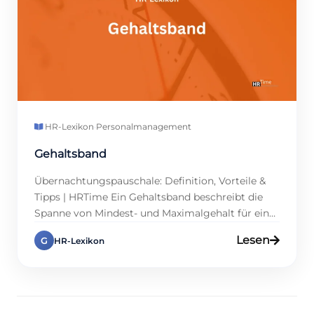
HR-Lexikon
·
Personalmanagement
Gehaltsband
Übernachtungspauschale: Definition, Vorteile &
Tipps | HRTime Ein Gehaltsband beschreibt die
Spanne von Mindest- und Maximalgehalt für eine
Position. Damit schaffen Unternehmen Struktur,
Lesen
G
HR-Lexikon
Transparenz und Vergleichbarkeit.
Personalmanager gewinnen Stabilität in der
Planung, und Führungskräfte erhalten klarere
Orientierung. Während individuelle
Verhandlungen oft unübersichtlich wirken, hilft