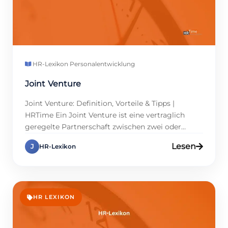
HR-Lexikon
·
Personalentwicklung
Joint Venture
Joint Venture: Definition, Vorteile & Tipps |
HRTime Ein Joint Venture ist eine vertraglich
geregelte Partnerschaft zwischen zwei oder
mehreren Unternehmen mit klar definierten
Lesen
J
HR-Lexikon
Zielen. Im Bereich Personalmanagement gewinnt
diese Form der Zusammenarbeit an Bedeutung,
weil sie die Ressourcenbündelung erleichtert und
Zugang zu neuen Märkten schafft.
Personalmanager profitieren, indem sie
HR LEXIKON
Kompetenzen teilen und Risiken minimieren. […]