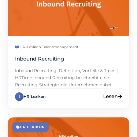
HR-Lexikon
·
Talentmanagement
Inbound Recruiting
Inbound Recruiting: Definition, Vorteile & Tipps |
HRTime Inbound Recruiting beschreibt eine
Recruiting-Strategie, die Unternehmen dabei
unterstützt, Bewerber durch Inhalte und
Lesen
I
HR-Lexikon
Employer Branding aktiv anzuziehen. Statt
klassisch Stellenanzeigen zu schalten, baut diese
Methode langfristig Vertrauen auf und stärkt die
Arbeitgebermarke. Personalmanager nutzen
dafür digitale Kanäle, Content und Tools, um
HR LEXIKON
passende Talente zu überzeugen. Gerade in […]