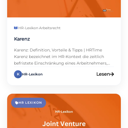
HR-Lexikon
·
Arbeitsrecht
Karenz
Karenz: Definition, Vorteile & Tipps | HRTime
Karenz bezeichnet im HR-Kontext die zeitlich
befristete Einschränkung eines Arbeitnehmers,
nach einem Beschäftigungsverhältnis bestimmte
Lesen
K
HR-Lexikon
Tätigkeiten auszuüben. Meist tritt ein
Wettbewerbsverbot in Form des
nachvertraglichen Verbots auf. Es schützt den
Arbeitgeber vor dem unmittelbaren Einsatz von
Know-how bei Mitbewerbern. Für Fach- und
HR LEXIKON
Führungskräfte ist eine Sperrfrist jedoch ebenfalls
relevant, […]