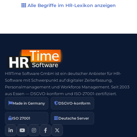
ein Gehaltsband, Budgets zu kontrollieren. Zum
Alle Begriffe im HR-Lexikon anzeigen
Zweck der Kostenkontrolle ist es […]
HRTime Software GmbH ist ein deutscher Anbieter für HR-
Software mit Schwerpunkt auf digitaler Zeiterfassung,
Personalmanagement und Workforce Management. Seit 2003
aus Essen — DSGVO-konform und ISO-27001-zertifiziert.
Made in Germany
DSGVO-konform
ISO 27001
Deutsche Server